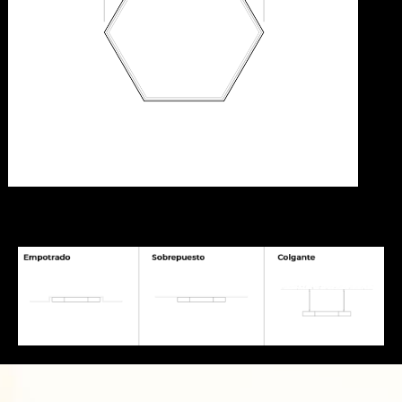
[elementor-template id="7056"]