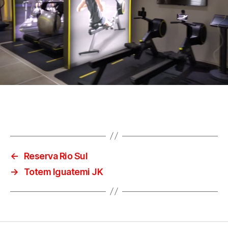
←
Reserva Rio Sul
→
Totem Iguatemi JK